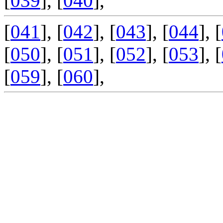
[
039
], [
040
],
[
041
], [
042
], [
043
], [
044
], [
[
050
], [
051
], [
052
], [
053
], [
[
059
], [
060
],