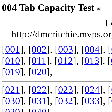
004 Tab Capacity Test
Lo
http://dmcritchie.mvps.o
[
001
], [
002
], [
003
], [
004
], [
[
010
], [
011
], [
012
], [
013
], [
[
019
], [
020
],
[
021
], [
022
], [
023
], [
024
], [
[
030
], [
031
], [
032
], [
033
], [