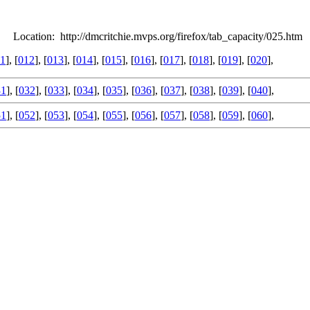
Location: http://dmcritchie.mvps.org/firefox/tab_capacity/025.htm
11
], [
012
], [
013
], [
014
], [
015
], [
016
], [
017
], [
018
], [
019
], [
020
],
31
], [
032
], [
033
], [
034
], [
035
], [
036
], [
037
], [
038
], [
039
], [
040
],
51
], [
052
], [
053
], [
054
], [
055
], [
056
], [
057
], [
058
], [
059
], [
060
],